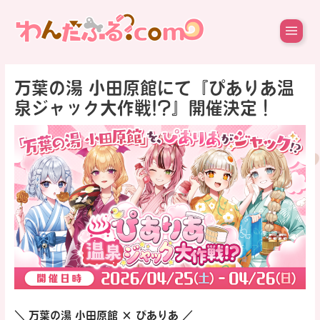
内
容
を
ス
キ
ッ
万葉の湯 小田原館にて『ぴありあ温
プ
泉ジャック大作戦!?』開催決定！
＼ 万葉の湯 小田原館 × ぴありあ ／