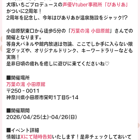
犬塚いちごプロデュースの
声優Vtuber事務所「ぴありあ」
がついに2周年！
2周年を記念し、今年は
ぴありあが温泉施設をジャック
!?
小田原駅東口から徒歩5分の「
万葉の湯 小田原館
」さんでの
開催となります。
等身大パネル
や
館内放送
は勿論、
ここでしか手に入らない限
定グッズ
や、
オリジナルドリンク、キーワードラリー
なども
実施！
是非日頃の疲れを癒しに遊びに来てくださいね♡
■開催場所
万葉の湯 小田原館
〒250‐0011
神奈川県小田原市栄町1丁目5-14
■開催期間
2026/04/25(土)-04/26(日)
■イベント詳細
情報は
Xにて随時告知
いたします！是非チェックしておいて