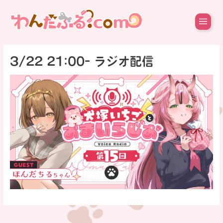
内
容
を
ス
キ
ッ
3/22 21:00- ラジオ配信
プ