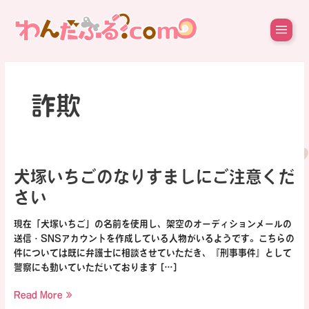
内
容
を
ス
キ
ッ
プ
詐欺
犬
犬塚いちごのなりすましにご注意くだ
塚
さい
い
ち
現在「犬塚いちご」の名前を使用し、架空のオーディションメールの
ご
送信・SNSアカウントを作成している人物がいるようです。こちらの
の
件については既に弁護士に相談させていただき、『刑事事件』として
な
警察にも動いていただいております […]
り
す
Read More »
ま