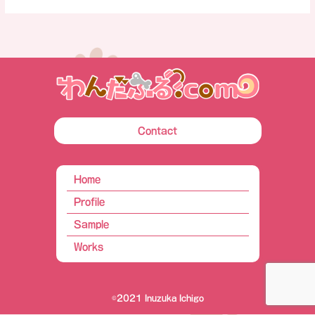
し
に
ご
注
意
く
だ
さ
い
Contact
Home
Profile
Sample
Works
©2021 Inuzuka Ichigo