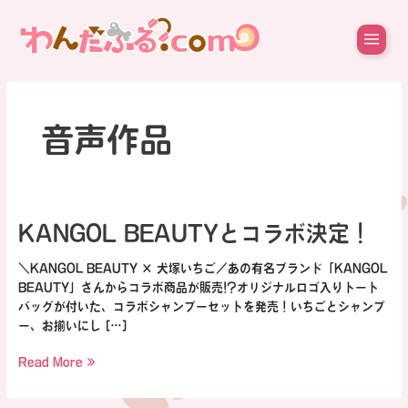
内
容
を
ス
キ
ッ
プ
音声作品
KANGOL
KANGOL BEAUTYとコラボ決定！
BEAUTY
と
＼KANGOL BEAUTY × 犬塚いちご／あの有名ブランド「KANGOL
コ
BEAUTY」さんからコラボ商品が販売!?オリジナルロゴ入りトート
ラ
バッグが付いた、コラボシャンプーセットを発売！いちごとシャンプ
ボ
ー、お揃いにし […]
決
Read More »
定！