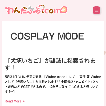
内
容
を
ス
キ
ッ
プ
COSPLAY MODE
『犬
『犬塚いちご』が雑誌に掲載されま
塚
す！
い
ち
5月31日(火)に発売の雑誌 「Vtuber mode」 にて、 声優 兼 Vtuber
ご』
として『犬塚いちご』が掲載されます♡ 全国書店/アニメイト/ネッ
が
ト書店などでGETできるので、 是非手に取ってもらえると嬉しいで
雑
す […]
誌
に
Read More »
掲