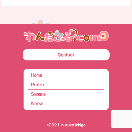
載
さ
れ
ま
す！
Contact
Home
Profile
Sample
Works
©2021 Inuzuka Ichigo